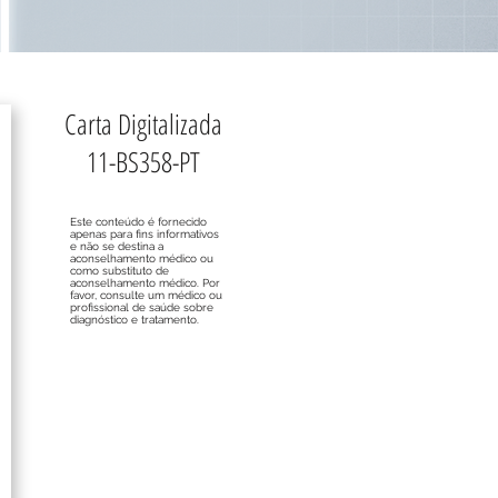
Carta Digitalizada
11-BS358-PT
Este conteúdo é fornecido
apenas para fins informativos
e não se destina a
aconselhamento médico ou
como substituto de
aconselhamento médico. Por
favor, consulte um médico ou
profissional de saúde sobre
diagnóstico e tratamento.