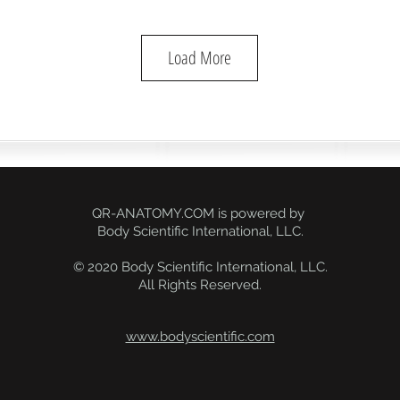
Load More
QR-ANATOMY.COM is powered by
Body Scientific International, LLC.
© 2020 Body Scientific International, LLC.
All Rights Reserved.
palma da mão
Ponta
www.bodyscientific.com